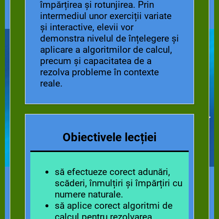
împărțirea și rotunjirea. Prin
intermediul unor exerciții variate
și interactive, elevii vor
demonstra nivelul de înțelegere și
aplicare a algoritmilor de calcul,
precum și capacitatea de a
rezolva probleme în contexte
reale.
Obiectivele lecției
să efectueze corect adunări,
scăderi, înmulțiri și împărțiri cu
numere naturale.
să aplice corect algoritmi de
calcul pentru rezolvarea