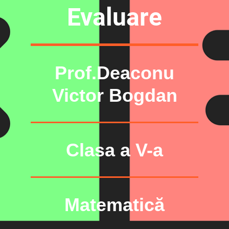
Evaluare
Prof.Deaconu
Victor Bogdan
Clasa a V-a
Matematică