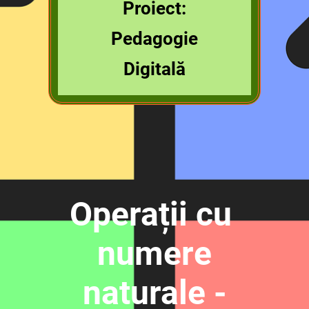
Proiect:
Pedagogie
Digitală
Operații cu
numere
naturale -