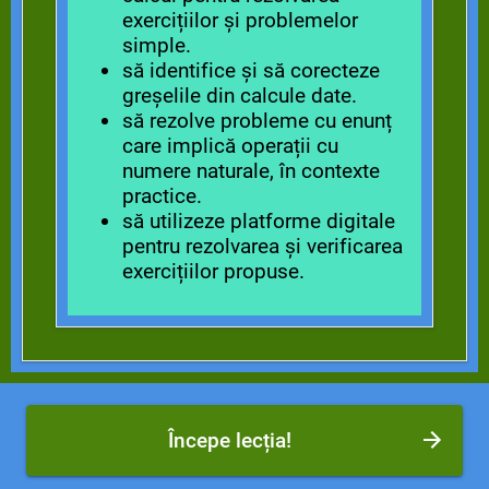
exercițiilor și problemelor
simple.
să identifice și să corecteze
greșelile din calcule date.
să rezolve probleme cu enunț
care implică operații cu
numere naturale, în contexte
practice.
să utilizeze platforme digitale
pentru rezolvarea și verificarea
exercițiilor propuse.
Începe lecția!