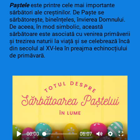
Paștele
este printre cele mai importante
sărbători ale creștinilor. De Paște se
sărbătorește, bineînțeles, învierea Domnului.
De aceea, în mod simbolic, această
sărbătoare este asociată cu venirea primăverii
și trezirea naturii la viață și se celebrează încă
din secolul al XV-lea în preajma echinocțiului
de primăvară.
00:00
06:07