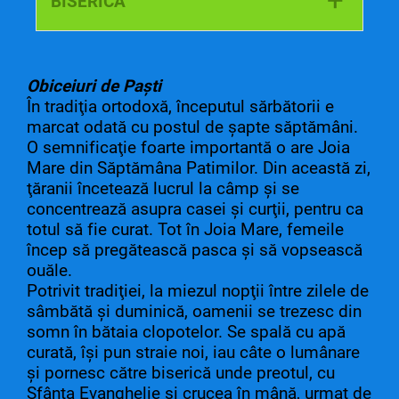
+
BISERICA
în Maramureş,
zona Lăpuşului
.
Dimineaţa în prima zi de Paşti, copiii
ADUCEREA LUMINII SFINTE ÎN CASA
(până la vârsta de 9 ani) merg la
NOASTRĂ.
prieteni şi la vecini să le anunţe Învierea
Obiceiuri de Paști
Domnului
În tradiţia ortodoxă, începutul sărbătorii e
marcat odată cu postul de şapte săptămâni.
O semnificaţie foarte importantă o are Joia
Mare din Săptămâna Patimilor. Din această zi,
ţăranii încetează lucrul la câmp şi se
concentrează asupra casei și curţii, pentru ca
totul să fie curat. Tot în Joia Mare, femeile
încep să pregătească pasca şi să vopsească
ouăle.
Potrivit tradiţiei, la miezul nopţii între zilele de
sâmbătă şi duminică, oamenii se trezesc din
somn în bătaia clopotelor. Se spală cu apă
curată, îşi pun straie noi, iau câte o lumânare
şi pornesc către biserică unde preotul, cu
Sfânta Evanghelie şi crucea în mână, urmat de