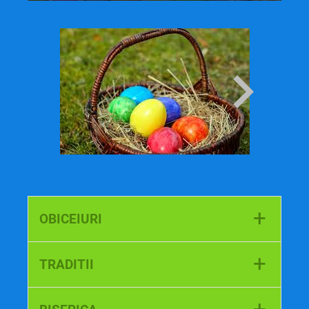
+
OBICEIURI
În
Ţara Moţilor
, în noaptea de Paşti se
+
TRADITII
ia toaca de la biserică, se duce în
cimitir şi este păzită de feciori.
Un foarte frumoas obicei se păstrează