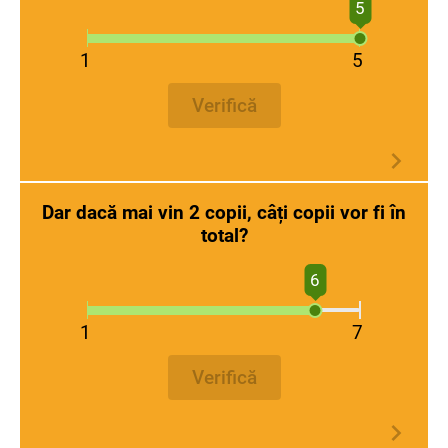
5
1
5
Verifică
Dar dacă mai vin 2 copii, câți copii vor fi în
total?
6
1
7
Verifică