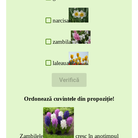
narcisa
zambila
laleaua
Verifică
Ordonează cuvintele din propoziție!
Zambilele
cresc în anotimpul