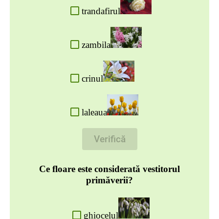
trandafirul
zambila
crinul
laleaua
Verifică
Ce floare este considerată vestitorul
primăverii?
ghiocelu
l