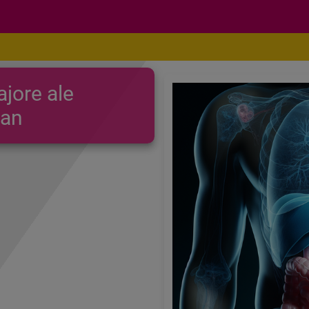
jore ale
man