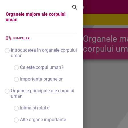
Organele majore ale corpului uman
Organele majore ale corpului
uman
Organele ma
0
%
COMPLETAT
corpului u
Introducerea în organele corpului
uman
Ce este corpul uman?
Importanța organelor
Organele principale ale corpului
uman
Inima și rolul ei
Alte organe importante