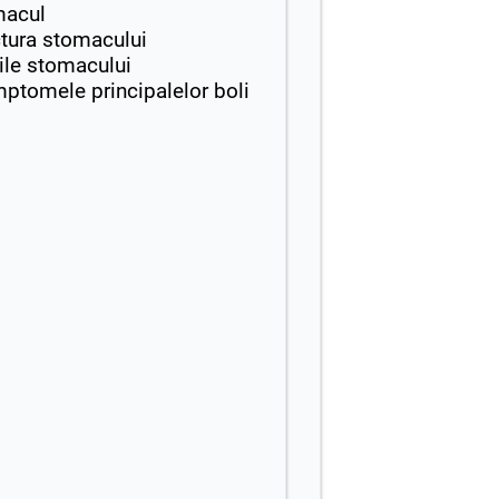
macul
tura stomacului
ile stomacului
ptomele principalelor boli