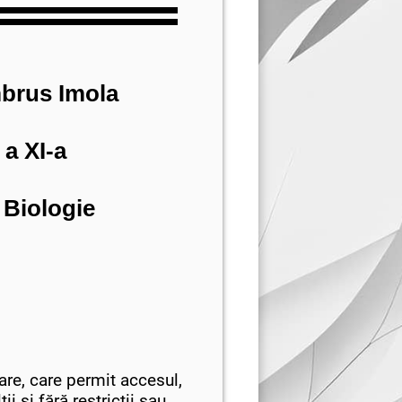
brus Imola
 a XI-a
 Biologie
are, care permit accesul,
i și fără restricții sau