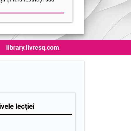
library.livresq.com
vele lecției