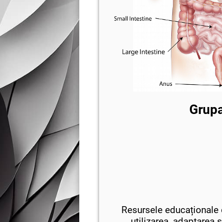
Grupa
Resursele educaționale d
utilizarea, adaptarea ș