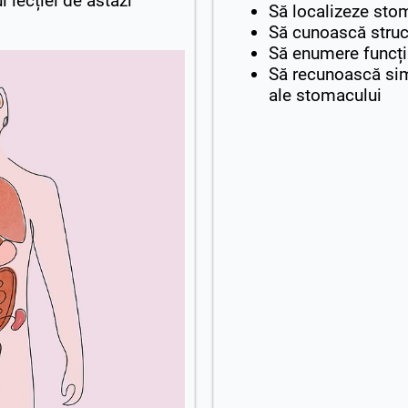
l lecției de astăzi
Să localizeze sto
Să cunoască struc
Să enumere funcți
Să recunoască sim
ale stomacului