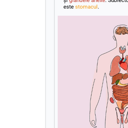
și
glandele anexe
. Subiectu
este
stomacul
.