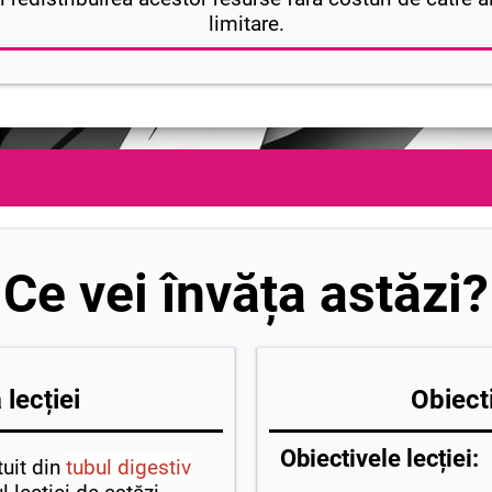
limitare.
Ce vei învăța astăzi?
lecției
Obiecti
Obiectivele lecției:
tuit din
tubul digestiv