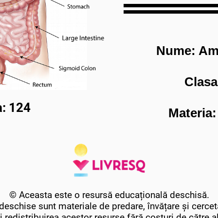
Nume: Am
Clasa
: 124
Materia:
© Aceasta este o resursă educațională deschisă.
eschise sunt materiale de predare, învățare și cercet
i redistribuirea acestor resurse fără costuri de către alți