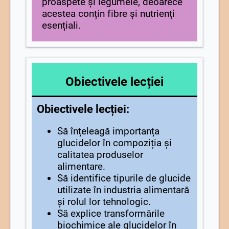
proaspete și legumele, deoarece
acestea conțin fibre și nutrienți
esențiali.
Obiectivele lecției
Obiectivele lecției:
Să înțeleagă importanța
glucidelor în compoziția și
calitatea produselor
alimentare.
Să identifice tipurile de glucide
utilizate în industria alimentară
și rolul lor tehnologic.
Să explice transformările
biochimice ale glucidelor în