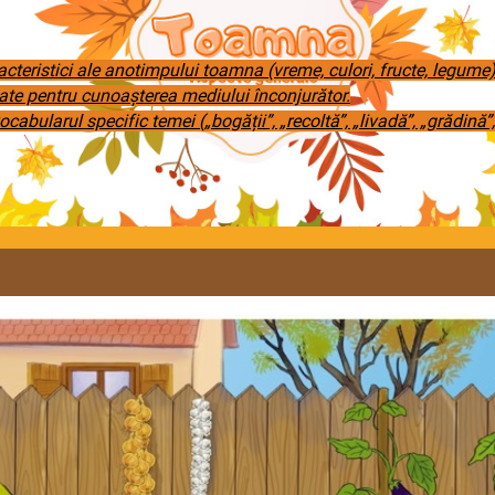
cteristici ale anotimpului toamna (vreme, culori, fructe, legume)
tate pentru cunoașterea mediului înconjurător.
ocabularul specific temei („bogății”, „recoltă”, „livadă”, „grădină”,