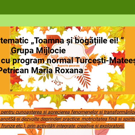
tematic
„Toamna și bogățiile ei! ”
ijlocie
ogram normal Turcești-Mateeș
trican Maria Roxana
ntru cunoașterea și aprecierea fenomenelor și transformărilor 
otSă-și dezvolte deprinderi practice, motricitatea fină și spiritul
, frunze etc.),
prin activități integrate, creative și exploratorii.