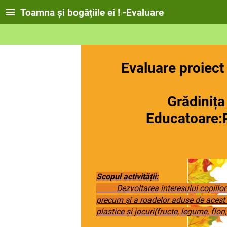
Toamna și bogățiile ei ! -Evaluare
Evaluare proiect 
Grupa M
Grădinița cu pr
Educatoare:Pe
Scopul activității:
Dezvoltarea interesului copiilor pe
precum și a roadelor aduse de acest an
plastice și jocuri(fructe, legume, flori