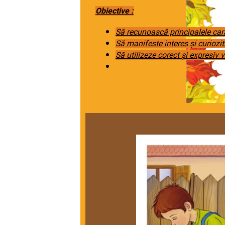
Obiective :
Să recunoască principalele cara
Să manifeste interes și curiozi
Să utilizeze corect și expresiv v