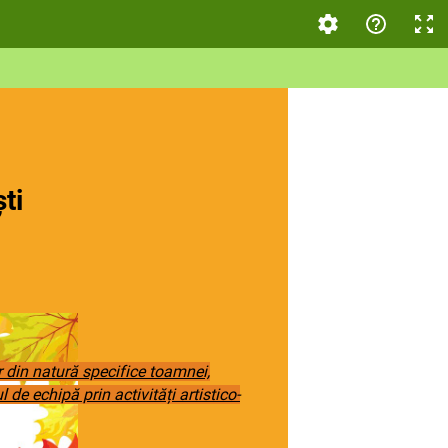
ti
din natură specifice toamnei,
 de echipă prin activități artistico-