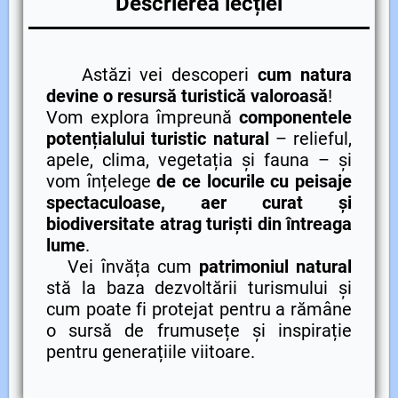
Descrierea lecției
Astăzi vei descoperi
cum natura
devine o resursă turistică valoroasă
!
Vom explora împreună
componentele
potențialului turistic natural
– relieful,
apele, clima, vegetația și fauna – și
vom înțelege
de ce locurile cu peisaje
spectaculoase, aer curat și
biodiversitate atrag turiști din întreaga
lume
.
Vei învăța cum
patrimoniul natural
stă la baza dezvoltării turismului și
cum poate fi protejat pentru a rămâne
o sursă de frumusețe și inspirație
pentru generațiile viitoare.