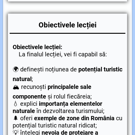
Obiectivele lecției
Obiectivele lecției:
La finalul lecției, vei fi capabil să:
🌍 definești noțiunea de
potențial turistic
natural
;
🏔️ recunoști
principalele sale
componente
și rolul fiecăreia;
💧 explici
importanța elementelor
naturale
în dezvoltarea turismului;
🌲 oferi
exemple de zone din România
cu
potențial turistic natural ridicat;
💡 înțelegi
nevoia de protejare a