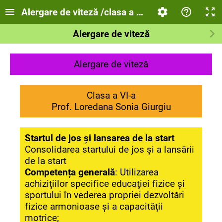
Alergare de viteză /clasa a VI-a
Alergare de viteză
Alergare de viteză
Clasa a VI-a
Prof. Loredana Sonia Giurgiu
Startul de jos și lansarea de la start
Consolidarea startului de jos și a lansării
de la start
Competența generală
: Utilizarea
achiziţiilor specifice educaţiei fizice şi
sportului în vederea propriei dezvoltări
fizice armonioase şi a capacităţii
motrice;