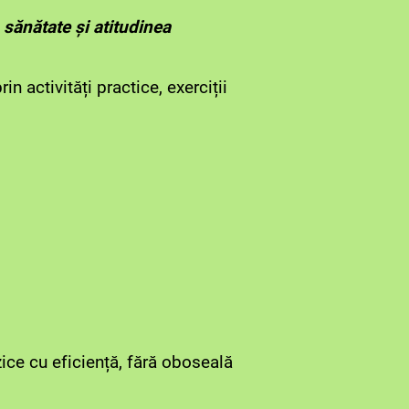
, sănătate și atitudinea
n activități practice, exerciții
zice cu eficiență, fără oboseală