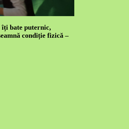
îți bate puternic,
seamnă condiție fizică –