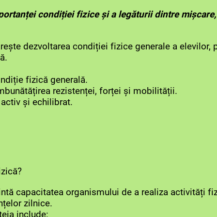
ortanței condiției fizice și a legăturii dintre mișcare
ește dezvoltarea condiției fizice generale a elevilor, pri
ă.
ndiție fizică generală.
mbunătățirea rezistenței, forței și mobilității.
activ și echilibrat.
izică?
intă capacitatea organismului de a realiza activități fi
țelor zilnice.
eia include: