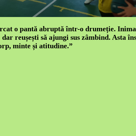
rcat o pantă abruptă într-o drumeție. Inima 
, dar reușești să ajungi sus zâmbind. Asta în
orp, minte și atitudine.”