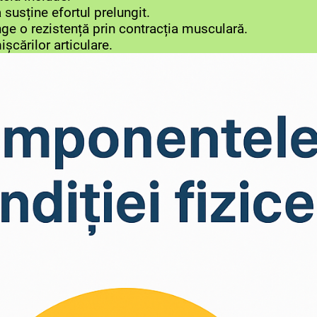
 susține efortul prelungit.
nge o rezistență prin contracția musculară.
șcărilor articulare.