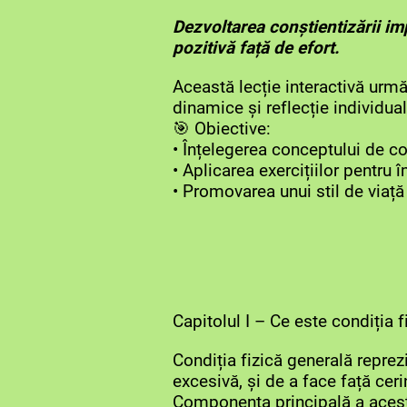
Dezvoltarea conștientizării imp
pozitivă față de efort.
Această lecție interactivă urmăr
dinamice și reflecție individual
🎯 Obiective:
• Înțelegerea conceptului de co
• Aplicarea exercițiilor pentru î
• Promovarea unui stil de viață 
Capitolul I – Ce este condiția f
Condiția fizică generală reprez
excesivă, și de a face față cerin
Componenta principală a acest