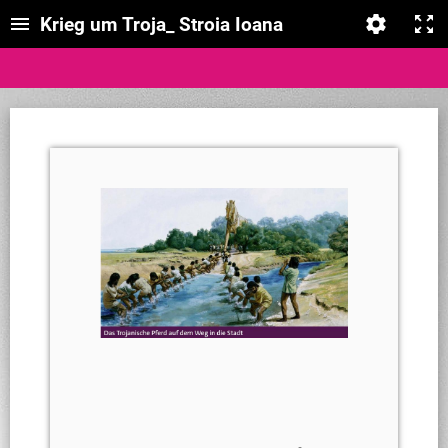
Krieg um Troja_ Stroia Ioana