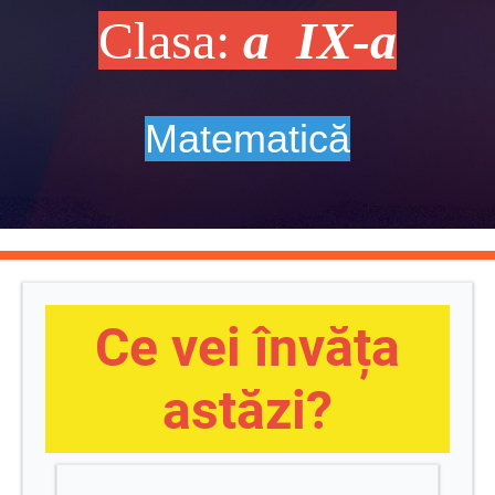
Clasa:
a IX-a
Matematică
Ce vei învăța
astăzi?