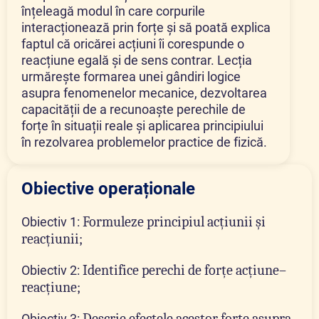
înțeleagă modul în care corpurile
interacționează prin forțe și să poată explica
faptul că oricărei acțiuni îi corespunde o
reacțiune egală și de sens contrar. Lecția
urmărește formarea unei gândiri logice
asupra fenomenelor mecanice, dezvoltarea
capacității de a recunoaște perechile de
forțe în situații reale și aplicarea principiului
în rezolvarea problemelor practice de fizică.
Obiective operaționale
Formuleze principiul acțiunii și
Obiectiv 1:
reacțiunii;
Identifice perechi de forțe acțiune–
Obiectiv 2:
reacțiune;
Descrie efectele acestor forțe asupra
Obiectiv 3: