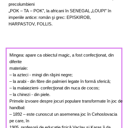
precolumbieni
„POK –
TA
–
POK”, la africani în SENEGAL „LOUPI” în
imperiile antice:
român şi grec: EPISKIROB,
HARPASTOV,
FOLLIS.
Mingea: apare ca
obiectul magic, a fost confecţionat, din
diferite
materiale:
–
la azteci -
mingi din răşini negre;
–
la arabi -
din fibre din palmieri legate în formă sferică;
–
la malaiezieni-
confecţionat din nuca de cocos
;
–
la chinezi - din piele.
Primele
izvoare
despre
jocuri
populare
transformate
în
joc
de
handbal:
–
1892
–
este cunoscut un asemenea joc în Cehoslovacia
pe care, în
1905, profesorii de educaţie fizică Vaclav şi Karas îi da