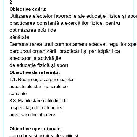
2
Obiective cadru:
Utilizarea
efectel
or
favorabile
ale
educaţiei
fizice
şi
spor
practicarea
constantă a exercițiilor fizice, pentru
optimizarea stării de
sănătate
Demonstrarea
unui
comportament
adecvat
regulilor
spec
parcursul organizării, practicării şi participării ca
spectator la activităţile
de educaţie fizică şi sport
Obiective de referință:
1.1. Recunoaşterea principalelor
aspecte ale stării generale de
sănătate
3.3. Manifestarea atitudinii de
respect faţă de partenerii şi
adversarii din întrecere
Obiective operaționale:
-
acordarea şi primirea de sprijin şi