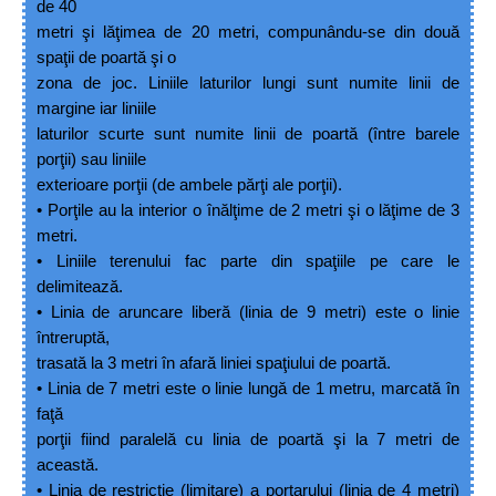
de 40
metri şi lăţimea de 20 metri, compunându
-
se din două
spaţii de poartă şi o
zona de joc. Liniile laturilor lungi sunt numite linii de
margine iar liniile
laturilor scurte sunt numite linii de poartă (între barele
porţii) sau liniile
exterioare porţii (de ambele părţi ale porţii).
•
Porţile au la interior o înălţime de 2 metri şi o lăţime
de 3
metri.
•
Liniile terenului fac parte din spaţiile pe care le
delimitează.
•
Linia de aruncare liberă (linia de 9 metri) este o linie
întreruptă,
trasată la 3 metri în afară liniei spaţiului de poartă.
•
Linia de 7 metri este o linie lungă de 1 metru, marcată în
faţă
porţii fiind paralelă cu linia de poartă şi la 7 metri de
această.
•
Linia de restricţie (limitare) a portarului (linia de 4 metri)