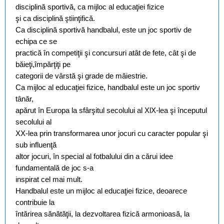
disciplină sportivă,
ca
mijloc al educaţiei fizice
şi
ca
disciplină ştiinţifică.
Ca
disciplină sportivă handbalul, este un joc sportiv de
echipa ce se
practică în competiţii şi concursuri atât de fete, cât şi de
băieţi,împărţiţi pe
categorii de vârstă şi grade de măiestrie.
Ca
mijloc al educaţiei fizice, handbalul este un joc sportiv
tânăr,
apărut în Europa la sfârşitul secolului al XlX
-
lea şi începutul
secolului al
XX-
lea prin transformarea unor jocuri cu caracter popular şi
sub influenţă
altor jocuri, în special al fotbalului din a cărui idee
fundamentală de joc s
-a
inspirat cel mai mult.
Handbal
ul este un mijloc al educaţiei fizice, deoarece
contribuie la
întărirea sănătăţii, la dezvoltarea fizică armonioasă, la