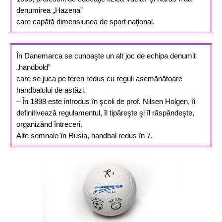
denumirea „Hazena”
care capătă
dimensiunea d
e sport naţional.
În Danemarca se cunoaşte un alt joc de echipa denumit
„handbold”
care se juca pe teren redus cu reguli asemănătoare
handbalului de astăzi.
–
În
1898
este
introdus
în
şcoli
de
prof.
Nilsen
Holgen,
îi
definitivează regulamentul, îl tipăreşte şi îl răspândeşte,
organizând întreceri.
Alte semnale în Rusia, handbal redus în 7.