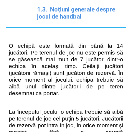
astfel,e
chipe de elevi şi juniori în
cadrul cluburilor sportive şi liceelor cu program
1.3. Noțiuni generale despre
de educaţie fizică şi sport.
jocul de handbal
O echipă
este formată din până la 14
jucători. Pe terenul de joc nu
este permis să
se găsească mai mult de 7 jucători dintr
-
o
echipa în acelaşi
timp. Ceilalţi jucători
(jucătorii rămaşi) sunt jucători de rezervă.
În
orice moment al jocului, echipa trebuie să
aibă unul dintre
jucătorii de pe teren
desemnat
ca
portar.
La începutul jocului o echipa trebuie să aibă
pe terenu
l de joc cel
puţin 5 jucători.
Jucătorii
de rezervă pot intra
în joc, în orice moment şi