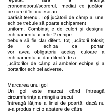
repetat, fără a
anunţă
cronometrorul/scorerul,
imediat ce jucătorii
pe care îi înlocuiesc au
părăsit terenul.
Toţi jucătorii de câmp ai unei
echipe trebuie să poarte echipament
uniform.
Combinaţiile de culori şi designul
echipamentului celor 2 echipe
trebuie să fie clar diferit. Toţi jucătorii folosiţi
de o echipa
ca portari
vor
avea
obligatoriu
aceiaşi
culoare
a
echipamentului,
dar
diferită
de
a
jucătorilor de câmp ai ambelor echipe şi a
portarilor echipei adverse.
Marcarea unui gol
Un gol este marcat când întreagă
circumferinţa a
mingii a trecut
întreagă lăţime a liniei de poartă, dacă nu
s
-
a produs nici o abatere de către