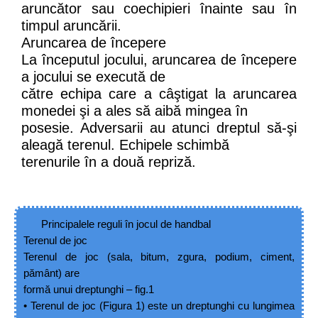
aruncător sau coechipieri înainte sau în
timpul aruncării.
Aruncarea de începere
La începutul jocului, aruncarea de începere
a jocului se execută de
către echipa care a câştigat la aruncarea
monedei şi a ales să aibă mingea în
posesie. Adversarii au atunci dreptul să
-
şi
aleagă terenul. Echipele schimbă
terenurile în a două repriză.
Principalele reguli în jocul de handbal
Terenul de joc
Terenul de joc
(sala, bitum, zgura, podium, ciment,
pământ) are
formă unui dreptunghi –
fig.1
•
Terenul de joc (Figura 1) este un dreptunghi cu lungimea