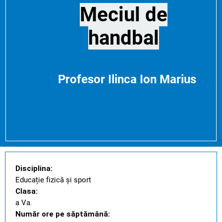
Meciul de
handbal
Profesor Ilinca Ion Marius
Disciplina:
Educație fizică și sport
Clasa:
a Va
.
Număr ore pe săptămână: