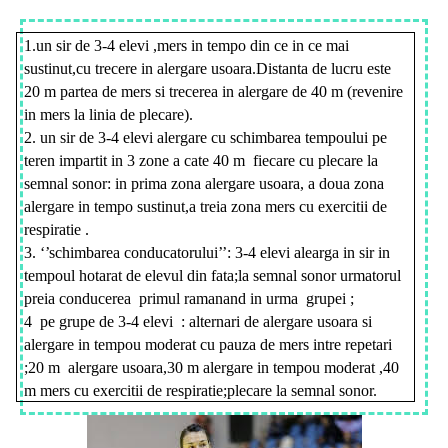
1.un sir de 3-4 elevi ,mers in tempo din ce in ce mai
sustinut,cu trecere in alergare usoara.Distanta de lucru este
20 m partea de mers si trecerea in alergare de 40 m (revenire
in mers la linia de plecare).
2. un sir de 3-4 elevi alergare cu schimbarea tempoului pe
teren impartit in 3 zone a cate 40 m fiecare cu plecare la
semnal sonor: in prima zona alergare usoara, a doua zona
alergare in tempo sustinut,a treia zona mers cu exercitii de
respiratie .
3. ‘’schimbarea conducatorului’’: 3-4 elevi alearga in sir in
tempoul hotarat de elevul din fata;la semnal sonor urmatorul
preia conducerea primul ramanand in urma grupei ;
4 pe grupe de 3-4 elevi : alternari de alergare usoara si
alergare in tempou moderat cu pauza de mers intre repetari
;20 m alergare usoara,30 m alergare in tempou moderat ,40
m mers cu exercitii de respiratie;plecare la semnal sonor.