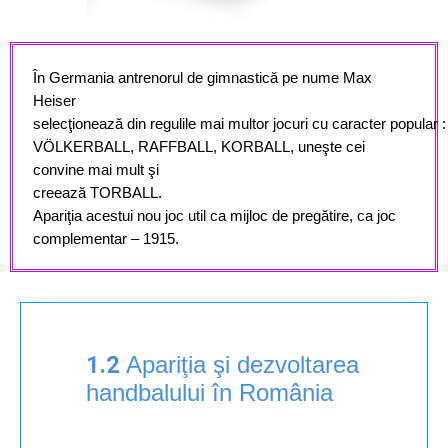
În Germania antrenorul
de gimnastică pe nume Max
Heiser
selecţionează
din
regulile
mai
multor
jocuri
cu
caracter
popular
:
VÖLKERBALL, RAFFBALL, KORBALL, uneşte cei
convine mai mult şi
creează TORBALL.
Apariţia
acestui
nou
joc
util
ca
mijloc
de
pregătire
,
ca
joc
complementar
–
1915.
1.2
Apariţia şi dezvoltarea
handbalului în România