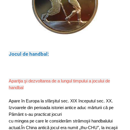
Jocul de handbal:
Apariţia şi dezvoltarea de a lungul timpului a jocului de
handbal
Apare în Europa la sfârşitul sec. XIX începutul sec. XX.
Izvoarele
din perioada istoriei antice aduc mărturii că
pe
P
ământ s
-au practicat jocuri
cu mingea pe care le considerăm strămoşii handbalului
actual.
În China antică jocul era numit „thu
-
CHU”, la incaşii