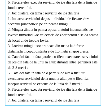
6. Fiecare elev executa serviciul de jos din fata de la linia de
fund a terenului.
7. Joc bilateral cu tema : serviciul de jos din fata
1. Imitarea serviciului de jos individual de fiecare elev
accentul punandu-se pe aruncarea mingii ;
2. Mingea ,tinuta in
palma
opusa bratului indemanatic ,se
loveste urmarindu-se traiectoria de zbor pentru a se da seama
de locul unde trebuie lovita;
3. Lovirea mingii usor aruncata din mana la diferite
distante;la inceput distanta e de 1,5 metri si apoi creste;
4. Cate doi fata in fata paralel cu fileul executarea serviciului
de jos din fata de la unul la altul; distanta intre parteneri este
de 2-3 metri ;
5. Cate doi fata in fata de o parte si de alta a fileului:
executarea serviciului de la unul la altul peste fileu. La
inceput serviciul se executa de la linia de 2 metri ;
6. Fiecare elev executa serviciul de jos din fata de la linia de
fund a terenului.
7. Joc bilateral cu tema : serviciul de jos din fata