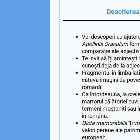
Descrierea 
Vei descoperi cu ajutoru
Apollinis Oraculum
form
comparație ale adjectiv
Te invit să îți amintești
cunoști deja de la adject
Fragmentul în limba latin
câteva imagini de poves
romană.
Ca întotdeauna, la orele 
martorul călătoriei cuvi
termeni moșteniți sau î
în română.
Dicta memorabilia
îți v
valori perene ale patrimo
european.