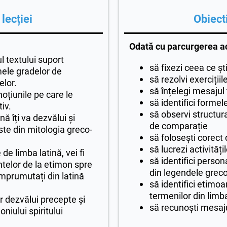
lecției
Obiecti
Odată cu parcurgerea act
l textului suport
să fixezi ceea ce ști
ele gradelor de
să rezolvi exercițiil
elor.
să înțelegi mesajul
 noțiunile pe care le
să identifici formel
iv.
să observi structura
ă îți va dezvălui și
de comparație
te din mitologia greco-
să folosești corect
să lucrezi activităț
de limba latină, vei fi
să identifici perso
ntelor de la etimon spre
din legendele gre
mprumutați din latină
să identifici etimo
termenilor din lim
or dezvălui precepte și
să recunoști mesaj
niului spiritului