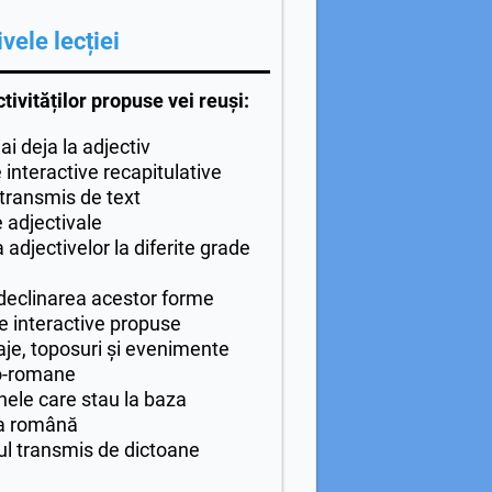
vele lecției
ivităților propuse vei reuși:
ai deja la adjectiv
e interactive recapitulative
 transmis de text
e adjectivale
 adjectivelor la diferite grade
 declinarea acestor forme
ile interactive propuse
naje, toposuri și evenimente
co-romane
anele care stau la baza
ba română
ul transmis de dictoane