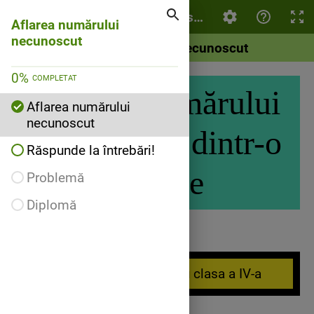
Aflarea numărului necunoscut
Aflarea numărului
necunoscut
Aflarea numărului necunoscut
0
%
COMPLETAT
Aflarea numărului
Aflarea numărului
necunoscut
necunoscut dintr-o
Răspunde la întrebări!
ecuație
Problemă
Diplomă
Test de evaluare pentru clasa a IV-a