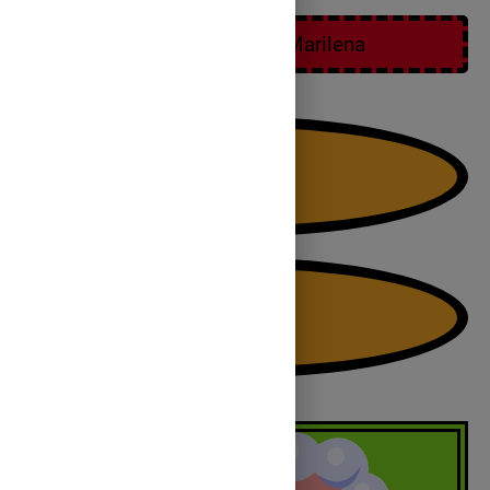
P.I.P.P. Buduleța Marilena
Edu SHIFT
Grupa 151