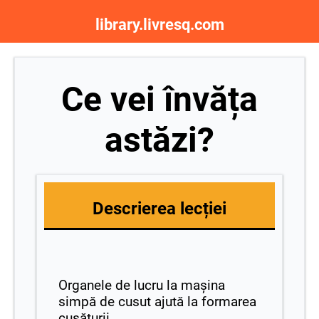
library.livresq.com
Ce vei învăța
astăzi?
Descrierea lecției
Organele de lucru la mașina
simpă de cusut ajută la formarea
cusăturii.