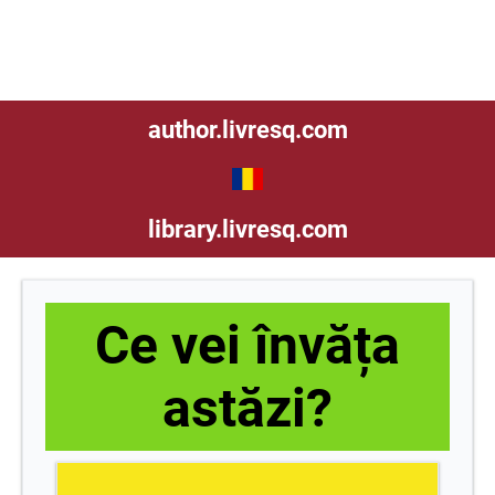
redistribuirea acestor resurse fără costuri de
către alții și fără restricții sau limitare.
author.livresq.com
library.livresq.com
Ce vei învăța
astăzi?