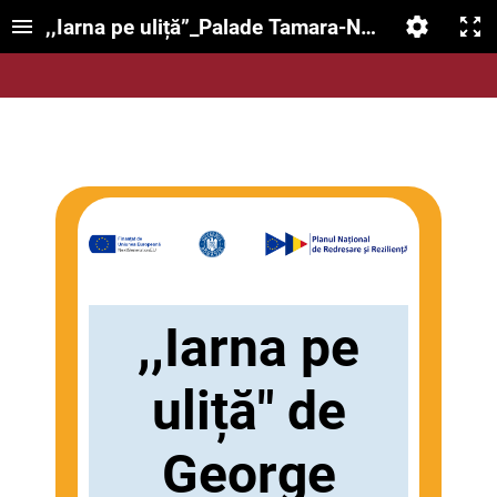
,,Iarna pe uliță”_Palade Tamara-Nicoleta
,,Iarna pe
uliță" de
George