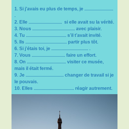
1. Si j'avais eu plus de temps, je .........................
.
2. Elle ............................. si elle avait su la vérité.
3. Nous ..................................... avec plaisir.
4. Tu ................................... s’il t’avait invité.
5. Ils .................................... partir plus tôt.
6. Si j’étais toi, je ................................ .
7. Vous ............................. faire un effort.
8. On .................................. visiter ce musée,
mais il était fermé.
9. Je ................................. changer de travail si je
le pouvais.
10. Elles ........
........................... réagir autrement.