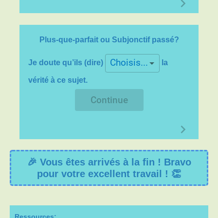
OBSERVATION!
T
outes les règles du passé
composé doivent être respectées (auxiliaire, PP,
accord du PP).
Plus-que-parfait ou Subjonctif passé?
Choisis...
Je doute qu’ils (dire)
la
vérité à ce sujet.
Continue
🎉 Vous êtes arrivés à la fin ! Bravo
pour votre excellent travail ! 👏
Ressources: