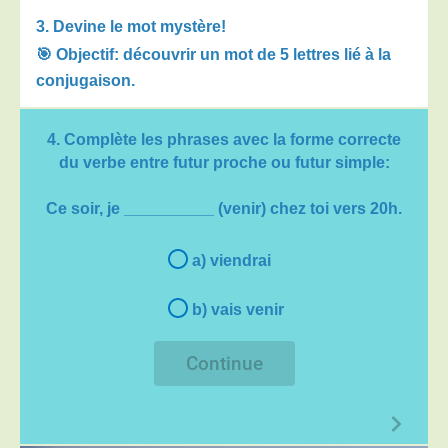
3. Devine le mot mystère!
🎯 Objectif: décou
vrir un mot de 5 lettres lié à la
conjugaison.
4. Complète les phrases avec la forme correcte
du verbe entre
futur proche
ou
futur simple:
Ce soir, je __________ (venir) chez toi vers 20h.
a) viendrai
b) vais venir
Continue