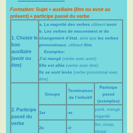
Formation:
Sujet + auxiliaire (être ou avoir au
présent) + participe passé du verbe
a. La majorité des verbes
utilisent
avoir
.
b. Les verbes de mouvement et de
1.
Choisir le
changement d’état
, ainsi que
les verbes
bon
pronominaux
, utilisent
être
.
auxiliaire
Exemples:
(avoir ou
J’ai mangé
(verbe avec
avoir
)
être)
Elle est allée
(verbe avec
être
)
Ils se sont levés
(verbe pronominal avec
être
)
Participe
Terminaison
Groupe
passé
de l’infinitif
(exemples)
parlé, mangé,
2.
Participe
1er
-er
regardé
passé du
verbe
fini, choisi,
2e
-ir
réussi