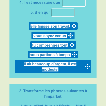
que nous
que nous
que nous
4. Il est nécessaire que
puissions
sachions
voulions
Pleuvoir
5. Bien qu’
que vous
que vous
que vous
qu’il pleuve
puissiez
sachiez
vouliez
qu’ils/elles
qu’ils/elles
qu’ils/elles
elle finisse son travail.
puissent
sachent
veuillent
vous soyez venus.
tu comprennes tout.
nous partions à temps.
il ait beaucoup d’argent, il est
modeste.
2. Transforme les phrases suivantes à
l’imparfait:
1. Aujourd’hui, je vais à l’école. → Hier, j'