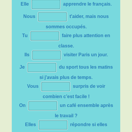
Elle
apprendre le français.
venu(e)s
, ils/elles
seraient venu(e)s.
ils/elles prendraient.
Nous
t'aider, mais nous
OBSERVATION!
T
outes les règles du passé
composé doivent être respectées (auxiliaire,
sommes occupés.
accord du PP).
Tu
faire plus attention en
classe.
Ils
visiter Paris un jour.
Je
du sport tous les matins
si j'avais plus de temps.
Vous
surpris de voir
combien c’est facile !
On
un café ensemble après
le travail ?
Elles
répondre si elles