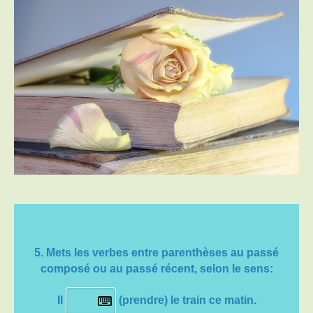
5. Mets les verbes entre parenthèses au
passé
composé
ou au
passé récent
, selon le sens:
Il
(prendre) le train ce matin.