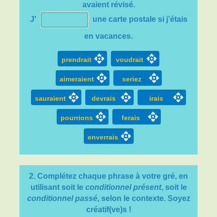
avaient révisé.
J'
une carte postale si j’étais
en vacances.
prendrait
voudrait
aimeraient
seriez
sauraient
devrais
irais
pourrions
ferais
enverrais
2. C
omplétez chaque phrase à votre gré
, en
utilisant soit le
conditionnel présent
, soit le
conditionnel passé
, selon le contexte. Soyez
créatif(ve)s !