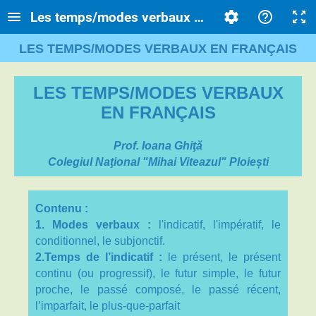
Les temps/modes verbaux en français
LES TEMPS/MODES VERBAUX EN FRANÇAIS
LES TEMPS/MODES VERBAUX
EN FRANÇAIS
Prof. Ioana Ghiţă
Colegiul Na
ţ
ional "Mihai Viteazul" Plo
iești
Contenu :
1.
Modes verbaux :
l'indicatif, l'imp
ératif, le
conditionnel, le subjonctif.
2.Temps de l’indicatif :
le présent, l
e présent
continu (ou progressif), l
e futur simple, l
e futur
proche, l
e passé composé, l
e passé récent,
l
’imparfait, l
e plus-que-parfait