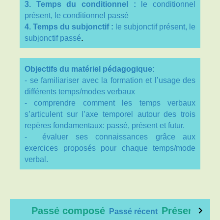
3. Temps du conditionnel
:
l
e conditionnel
présent, l
e conditionnel passé
4. Temps du subjonctif :
l
e subjonctif présent, l
e
.
subjonctif passé
Objectifs du matériel pédagogique:
-
se familiariser avec la formation et l’usage des
différents temps/modes verbaux
- comprendre comment les temps verbaux
s’articulent sur l’axe temporel autour des trois
repères fondamentaux: passé, présent et futur.
-
é
valuer ses connaissances grâce aux
exercices propos
é
s pour chaque temps/mode
verbal.
Pass
é
compos
é
Présent
Pass
é
r
écent
Pr
és