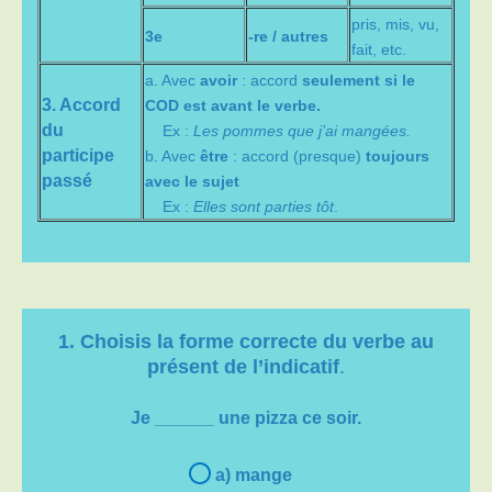
pris, mis, vu,
3e
-re / autres
fait, etc.
a. Avec
avoir
: accord
seulement si le
3. Accord
COD est avant le verbe.
du
Ex :
Les pommes que j’ai mangées.
participe
b. Avec
être
: accord (presque)
toujours
passé
avec le sujet
Ex :
Elles sont parties tôt
.
1. Choisis la forme correcte du verbe
au
présent de l’indicatif
.
Je ______ une pizza ce soir.
a) mange