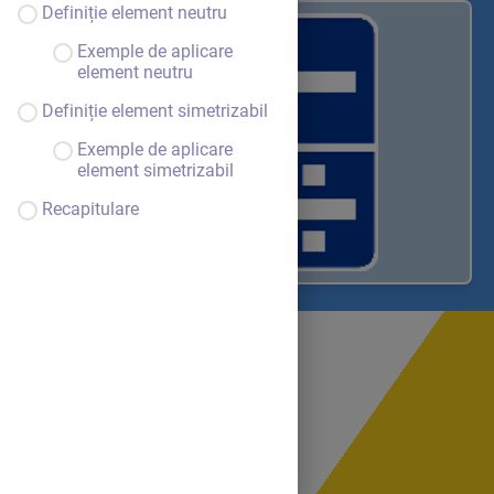
Definiție element neutru
Exemple de aplicare
element neutru
Definiție element simetrizabil
Exemple de aplicare
element simetrizabil
Recapitulare