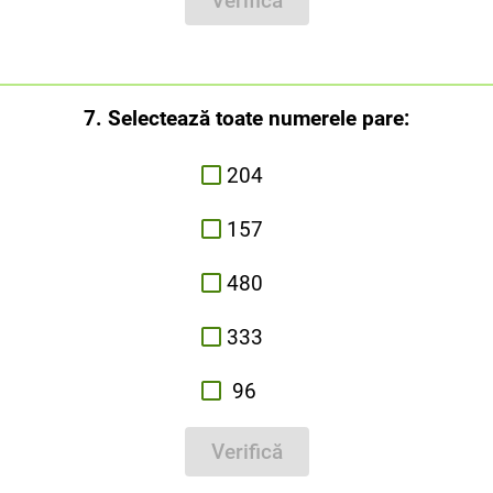
Verifică
7. Selectează toate numerele pare:
204
157
480
333
96
Verifică