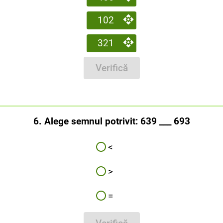
102
321
Verifică
6. Alege semnul potrivit: 639 ___ 693
<
>
=