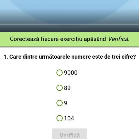
Corectează fiecare exercițiu apăsând
Verifică.
1. Care dintre următoarele numere este de trei cifre?
9000
89
9
104
Verifică