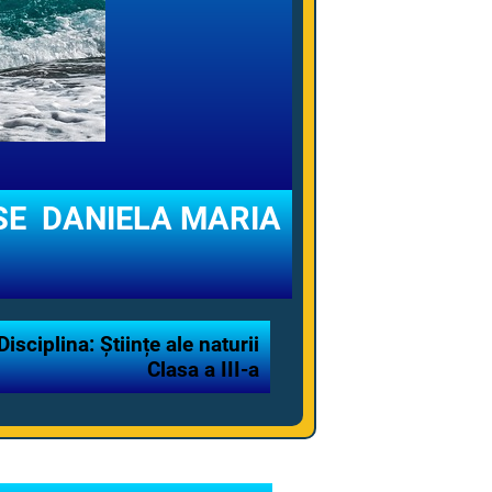
NASE DANIELA MARIA
Disciplina: Științe ale naturii
Clasa a III-a