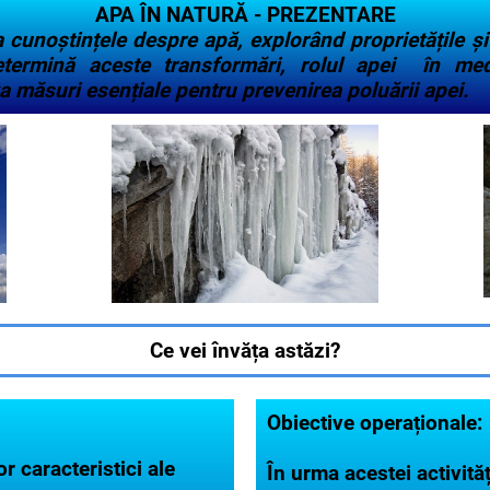
APA ÎN NATURĂ - PREZENTARE
unoștințele despre apă, explorând proprietățile și
etermină aceste transformări, rolul apei în med
a măsuri esențiale pentru prevenirea poluării apei.
Ce vei învăța astăzi?
Obiective operaționale:
r caracteristici ale
În urma acestei activități