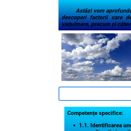
Astăzi vom aprofunda c
descoperi factorii care d
viețuitoare, precum și câtev
Competențe specifice:
1.1. Identificarea uno