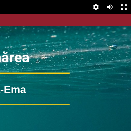
nărea
ia-Ema