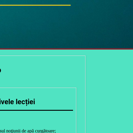
?
vele lecției
esul noţiunii de apă curgătoare;