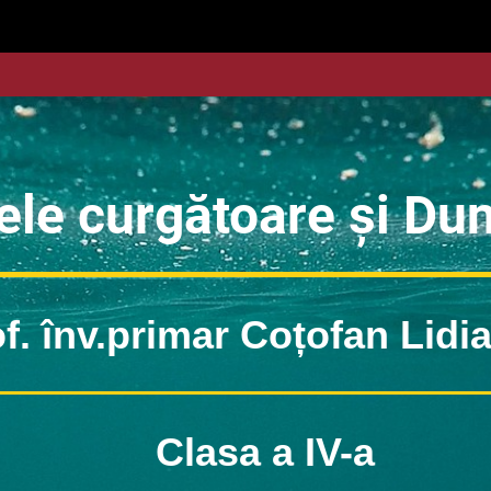
ele curgătoare și Du
f. înv.primar Coțofan Lid
Clasa a IV-a