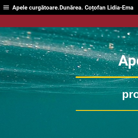
Apele curgătoare.Dunărea. Coțofan Lidia-Ema
Ap
pro