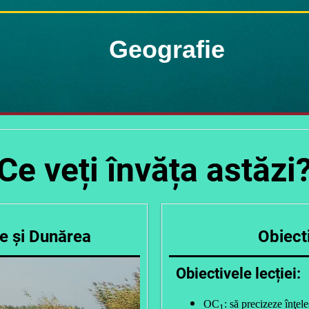
Geografie
Ce veți învăța astăzi
e și Dunărea
Obiecti
Obiectivele lecției:
OC
: să precizeze înţel
1