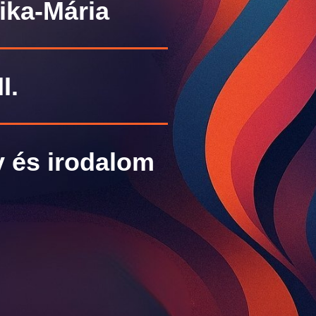
ika-Mária
I.
 és irodalom