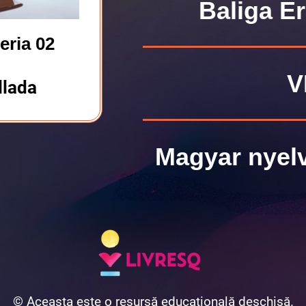
Baliga Er
eria 02
VI
llada
Magyar nyelv
© Aceasta este o resursă educațională deschisă.