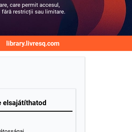
are, care permit accesul,
fără restricții sau limitare.
library.livresq.com
 elsajátíthatod
játosságai