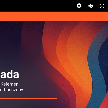
lada
 Kelemen
tett asszony