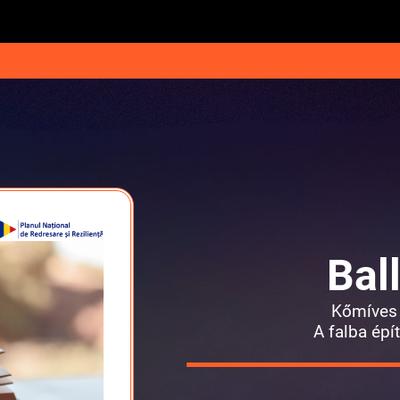
Bal
Kőmíves
A falba épí