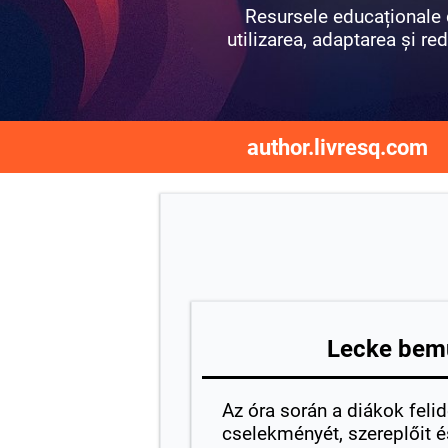
Resursele educaționale d
utilizarea, adaptarea și red
author.livresq.com
Lecke bem
Az óra során a diákok felid
cselekményét, szereplőit 