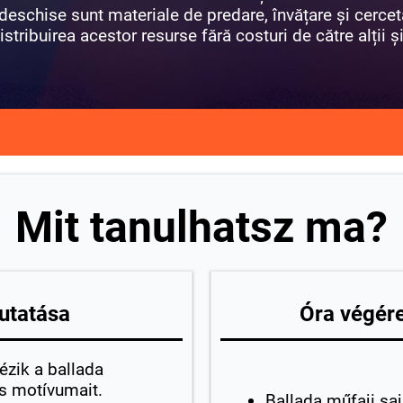
eschise sunt materiale de predare, învățare și cercet
istribuirea acestor resurse fără costuri de către alții și 
Mit tanulhatsz ma?
utatása
Óra végére
ézik a ballada
és motívumait.
Ballada műfaji sa