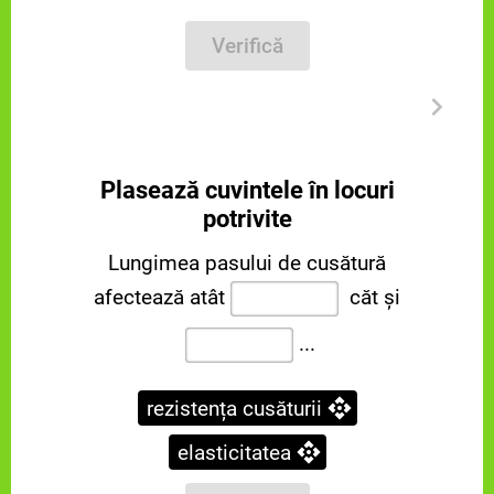
Verifică
Plasează cuvintele în locuri
potrivite
Lungimea pasului de cusătură
afectează atât
căt și
...
rezistența cusăturii
elasticitatea