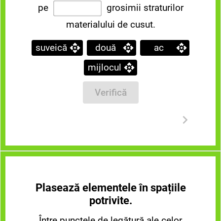
pe
grosimii straturilor
materialului de cusut.
suveică
două
ac
mijlocul
Verifică
Plasează elementele în spațiile
potrivite.
Între punctele de legătură ale celor