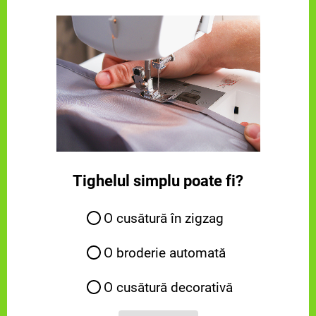
Tighelul simplu poate fi?
O cusătură în zigzag
O broderie automată
O cusătură decorativă