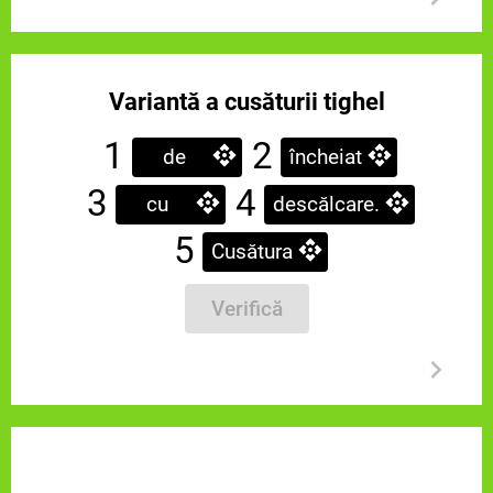
Variantă a cusăturii tighel
1
2
de
încheiat
3
4
cu
descălcare.
5
Cusătura
Verifică