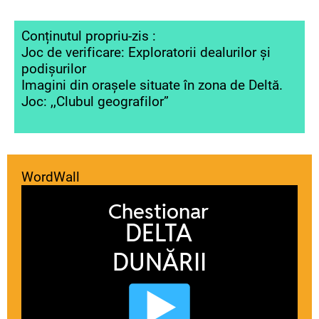
Conținutul propriu-zis :
Joc de verificare: Exploratorii dealurilor și
podișurilor
Imagini din orașele situate în zona de Deltă.
Joc: ,,Clubul geografilor”
WordWall