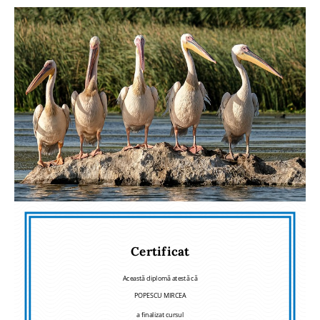
Certificat
Această diplomă atestă că
POPESCU MIRCEA
a finalizat cursul