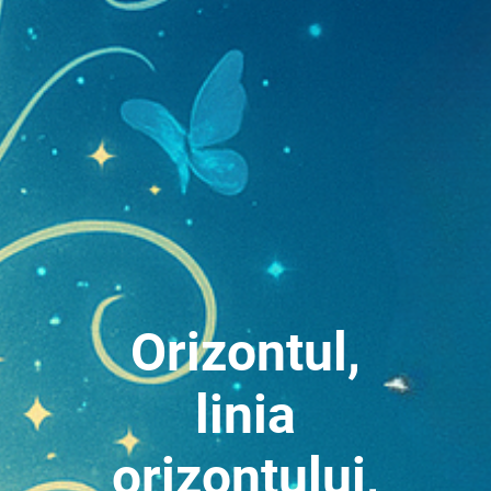
Orizontul,
linia
orizontului,