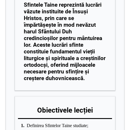
Sfintele Taine reprezintă lucrări
văzute instituite de Însuși
Hristos, prin care se
împărtășește în mod nevăzut
harul Sfântului Duh
credincioșilor pentru mântuirea
lor. Aceste lucrări sfinte
constituie fundamentul vieții
liturgice și spirituale a creștinilor
ortodocși, oferind mijloacele
necesare pentru sfințire și
creștere duhovnicească.
Obiectivele lecției
1.
Definirea Sfintelor Taine studiate;