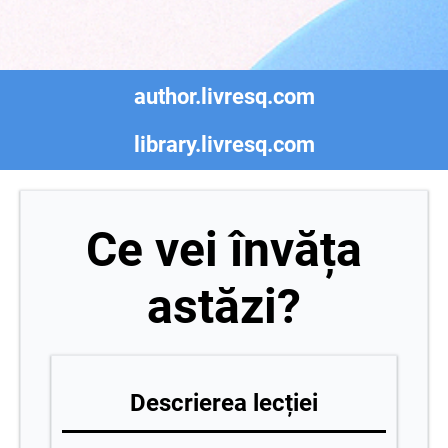
author.livresq.com
library.livresq.com
Ce vei învăța
astăzi?
Descrierea lecției