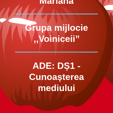
Mariana
Grupa mijlocie
,,Voiniceii”
ADE: DȘ1 -
Cunoașterea
mediului