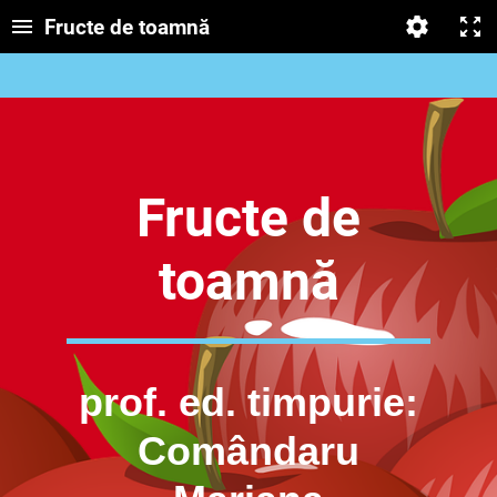
Fructe de toamnă
Fructe de
toamnă
prof. ed. timpurie:
Comândaru