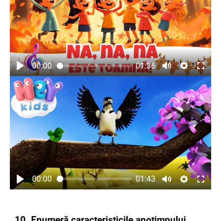
00:00
01:36
00:00
01:43
10. Enumeră caracteristicile anotimpului