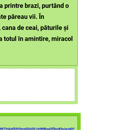
a printre brazi, purtând o
te păreau vii. În
 cana de ceai, păturile și
 totul în amintire, miracol
muMf79ubyFE8VGmsQ5IzOD1xHWRbxxj5lfkcx85eJg/edit?