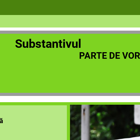
antivul
 DE VORBI
ă