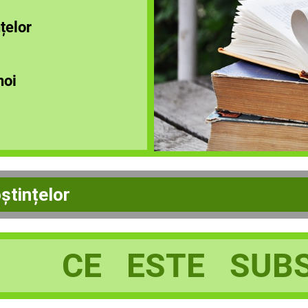
țelor
noi
ștințelor
CE ESTE SUBS