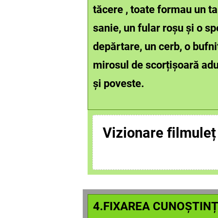
tăcere , toate formau un ta
sanie, un fular roșu și o s
depărtare, un cerb, o bufni
mirosul de scorțișoară adu
și poveste.
Vizionare filmuleț
4.FIXAREA CUNOȘTIN