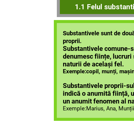
1.1 Felul substant
Substantivele sunt de două
proprii.
Substantivele comune-s
denumesc ființe, lucruri
naturii de același fel.
Exemple:copil, munți, mașin
Substantivele proprii-su
indică o anumită ființă, 
un anumit fenomen al nat
Exemple:Marius, Ana, Munții