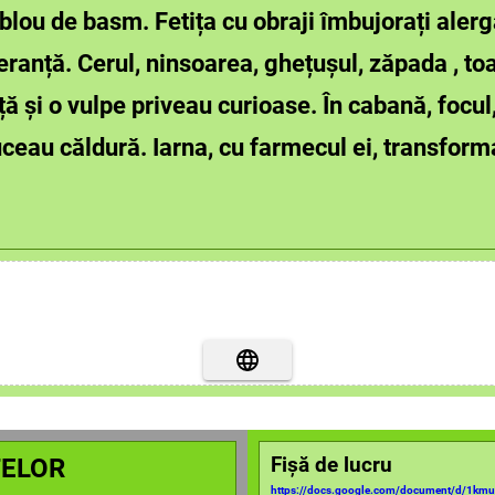
blou de basm. Fetița cu obraji îmbujorați alerg
peranță. Cerul, ninsoarea, ghețușul, zăpada , toa
ță și o vulpe priveau curioase. În cabană, focul,
ceau căldură. Iarna, cu farmecul ei, transforma
ȚELOR
Fișă de lucru
https://docs.google.com/document/d/1k