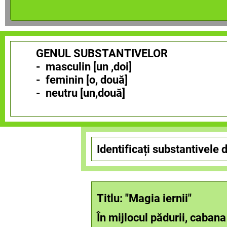
GENUL SUBSTANTIVELOR
- masculin [un ,doi]
- feminin [o, două]
- neutru [un,două]
Identificați substantivele d
Titlu: "Magia iernii"
Î
n mijlocul pădurii, cabana