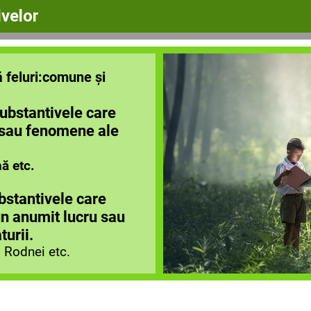
ivelor
 feluri:comune și
ubstantivele care
 sau
fenomene ale
ă etc.
bstantivele care
un anumit lucru sau
urii.
 Rodnei etc.