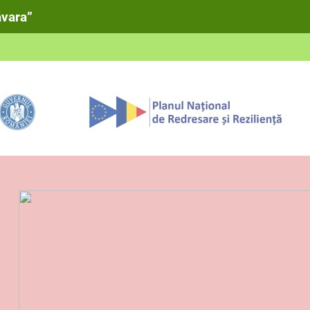
ăvara”