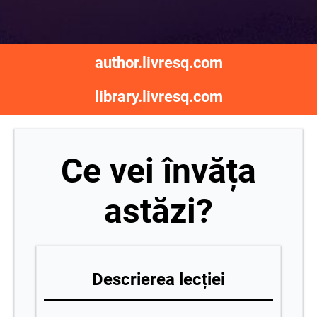
author.livresq.com
library.livresq.com
Ce vei învăța
astăzi?
Descrierea lecției