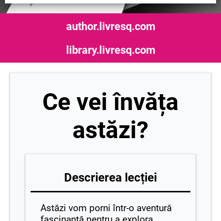
author.livresq.com
library.livresq.com
Ce vei învăța
astăzi?
Descrierea lecției
Astăzi vom porni într-o aventură
fascinantă pentru a explora