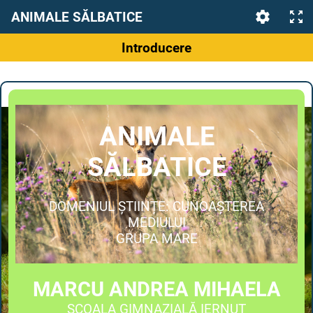
ANIMALE SĂLBATICE
Introducere
ANIMALE
SĂLBATICE
DOMENIUL ȘTIINȚE: CUNOAȘTEREA
MEDIULUI
GRUPA MARE
MARCU ANDREA MIHAELA
ȘCOALA GIMNAZIALĂ IERNUT