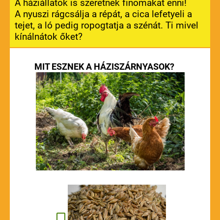
A háziállatok is szeretnek finomakat enni!
A nyuszi rágcsálja a répát, a cica lefetyeli a
tejet, a ló pedig ropogtatja a szénát. Ti mivel
kínálnátok őket?
MIT ESZNEK A HÁZISZÁRNYASOK?