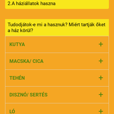
2.A háziállatok haszna
Tudodjátok-e mi a hasznuk? Miért tartják őket
a ház körül?
+
KUTYA
Hűséges
társ
és barát, aki
őriz
minket, és
+
MACSKA/ CICA
segít a
munkában
(terelés, vakvezetés).
Kedves
társaságot
nyújt,
dorombolásával
+
TEHÉN
gyógyít, és elkapja a káros
egereket
.
Tejet
ad, amiből sokféle étel készül (sajt,
+
DISZNÓ/ SERTÉS
vaj), és
húst
szolgáltat.
Legfőképpen
húst
és
zsírt
kapunk tőle,
+
LÓ