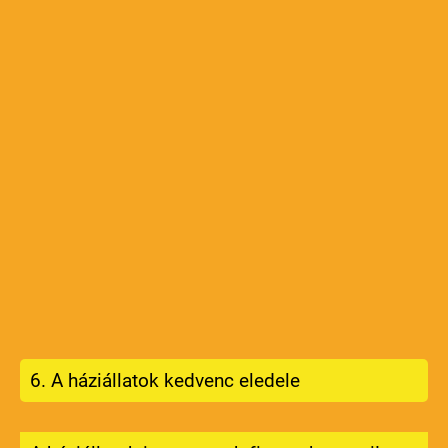
6. A háziállatok kedvenc eledele