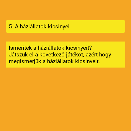
5. A háziállatok kicsinyei
Ismeritek a háziállatok kicsinyeit?
Játszuk el a következő játékot, azért hogy
megismerjük a háziállatok kicsinyeit.