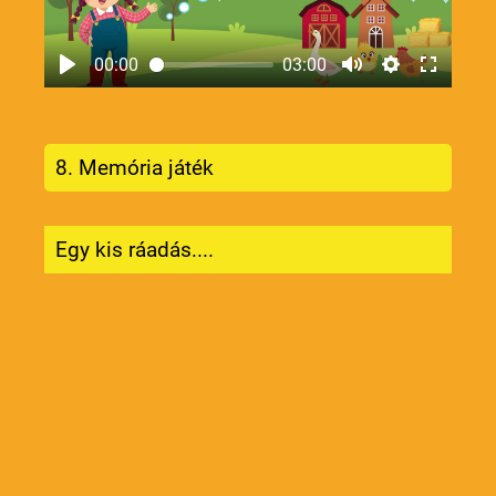
00:00
03:00
8. Memória játék
Egy kis ráadás....