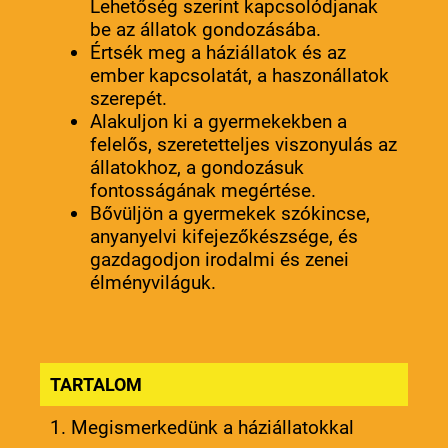
Lehetőség szerint kapcsolódjanak
be az állatok gondozásába.
Értsék meg a háziállatok és az
ember kapcsolatát, a haszonállatok
szerepét.
Alakuljon ki a gyermekekben a
felelős, szeretetteljes viszonyulás az
állatokhoz, a gondozásuk
fontosságának megértése.
Bővüljön a gyermekek szókincse,
anyanyelvi kifejezőkészsége, és
gazdagodjon irodalmi és zenei
élményviláguk.
TARTALOM
1. Megismerkedünk a háziállatokkal