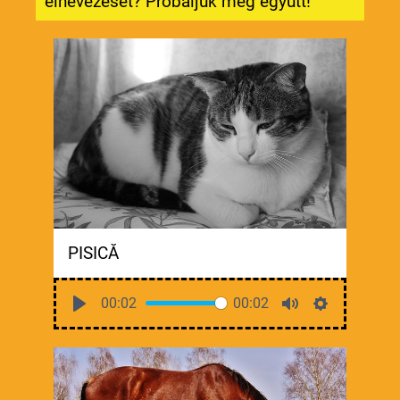
elnevezését? Próbáljuk meg együtt!
PISICĂ
00:02
00:02