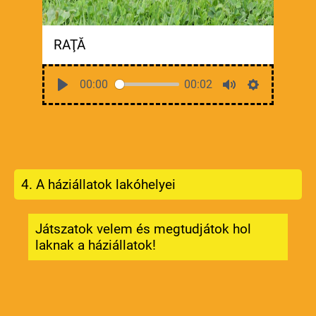
RAŢĂ
00:00
00:02
4. A háziállatok lakóhelyei
Játszatok velem és megtudjátok hol
laknak a háziállatok!