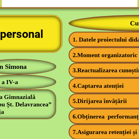
Cu
personal
1. Datele proiectului did
2.Moment organizatoric
n Simona
3.Reactualizarea cunoști
 a IV-a
4.Captarea atenției
a Gimnazială
5.Dirijarea învățării
u Șt. Delavrancea”
ja
6.Obținerea performanț
7.Asigurarea retenției și