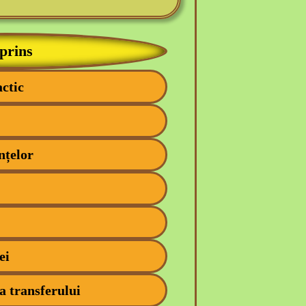
prins
actic
nțelor
ei
 a transferului