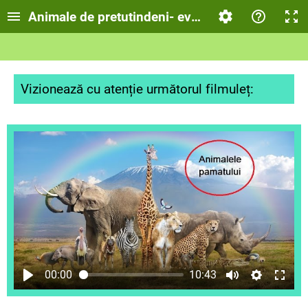
Animale de pretutindeni- evaluare finală
Vizionează cu atenție următorul filmuleț:
00:00
10:43