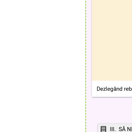
Dezlegând rebu
III. SĂ