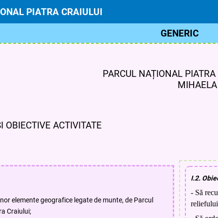
ONAL PIATRA CRAIULUI
GENERIC
PARCUL NAȚIONAL PIATRA 
MIHAELA GABRIEL
ȘI OBIECTIVE ACTIVITATE
I.2. Obie
- Să rec
unor elemente geografice legate de munte, de Parcul
reliefulu
a Craiului;