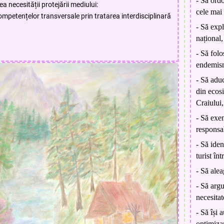
- Să ordo
a necesității protejării mediului:
cele mai
ompetențelor transversale prin tratarea interdisciplinară
- Să expl
național,
- Să folo
endemism,
- Să adu
din ecos
Craiului,
- Să exe
responsa
- Să iden
turist în
- Să alea
- Să arg
necesitat
- Să își 
optimizar