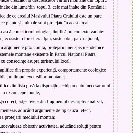
neze crescător și descrescător vârfuri montane din topul 5,
 înalte din lume/din topul 3, cele mai înalte din România;
ice de ce arealul Masivului Piatra Craiului este un parc
 ce plante și animale sunt protejate în acest areal;
sească corect terminologia științifică, în contexte variate:
 ecosistem forestier/ alpin, sustenabil, parc național;
că argumente pro/ contra, protejării unei specii endemice
istemele montane existente în Parcul Național Piatra
 cu consecințe asupra turismului local;
mplifice din propria experiență, comportamente ecologice
bile, în timpul excursiilor montane;
tifice din lista pusă la dispoziție, echipamentul necesar unui
tr- o excursiepe munte;
gă corect, adjectivele din fragmentul descriptiv analizat;
umenteze, aducând argumente de tip cauză -efect,
ea protejării mediului montan;
autoevalueze obiectiv activitatea, aducând soluții pentru
ea acesteia.