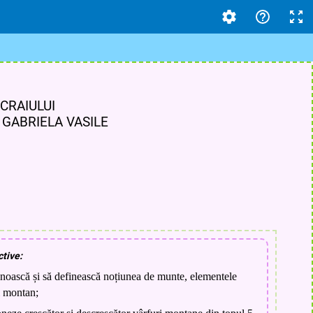
CRAIULUI
A VASILE
ctive:
unoască și să definească noțiunea de munte, elementele
i montan;