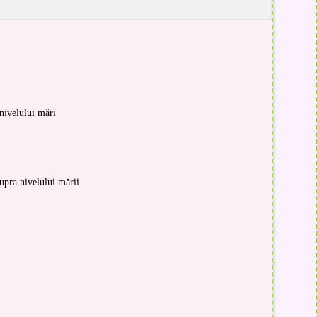
nivelului mări
upra nivelului mării