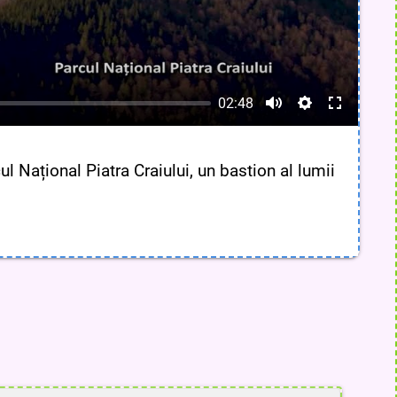
Fig. 5 Vf. Moldoveanu 2544 m
asta Piatrei Craiului
02:48
 2 3 4
i protejate în Parcul Național Piatra
i
ul Național Piatra Craiului, un bastion al lumii
 6 7
male protejate în Parcul Național Piatra Craiului