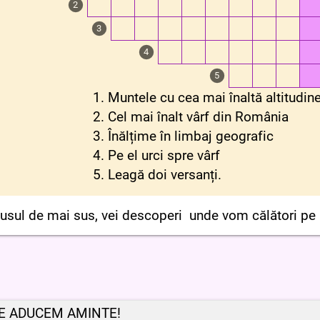
2
3
4
5
1. Muntele cu cea mai înaltă altitudi
2. Cel mai înalt vârf din România
3. Înălțime în limbaj geografic
4. Pe el urci spre vârf
5. Leagă doi versanți.
sul de mai sus, vei descoperi unde vom călători pe p
 NE ADUCEM AMINTE!