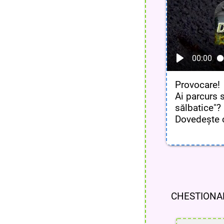
00:00
Parcul găzd
Provocare!
fiind rare, vuln
Ai parcurs s
sângele voinicul
sălbatice"?
(5), râsul (6) și
Dovedește c
FIG.
CHESTIONA