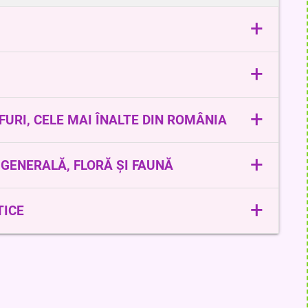
+
+
+
RFURI, CELE MAI ÎNALTE DIN ROMÂNIA
+
 GENERALĂ, FLORĂ ȘI FAUNĂ
+
lui!
i din lume
TICE
mită de la părinți, ci este un împrumut de la copiii noștri!"?