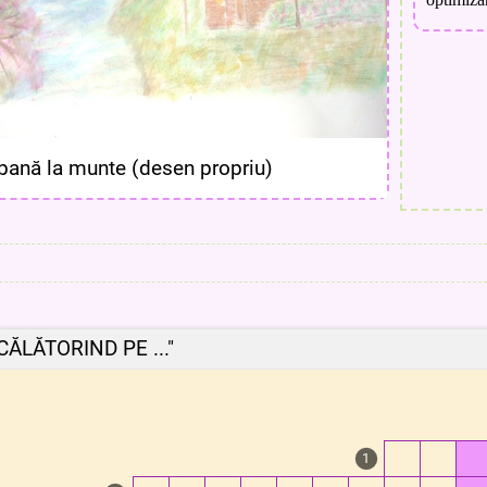
bană la munte (desen propriu)
,CĂLĂTORIND PE ..."
1