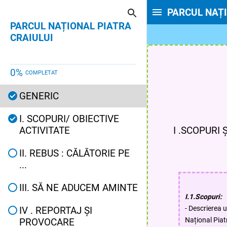
PARCUL NAȚI
PARCUL NAȚIONAL PIATRA
CRAIULUI
0
%
COMPLETAT
GENERIC
I. SCOPURI/ OBIECTIVE
ACTIVITATE
I .SCOPURI 
II. REBUS : CĂLĂTORIE PE
...
III. SĂ NE ADUCEM AMINTE
I.1.Scopuri:
- Descrierea 
IV . REPORTAJ ȘI
Național Piatr
PROVOCARE