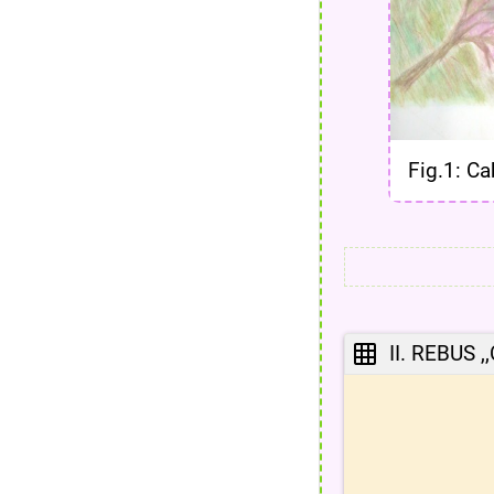
Fig.1: Ca
II. REBUS ,