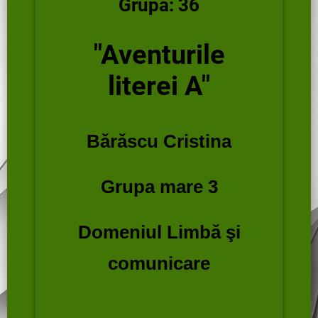
Grupa: 36
"Aventurile
literei A"
Bǎrǎscu Cristina
Grupa mare 3
Domeniul Limbǎ şi
comunicare