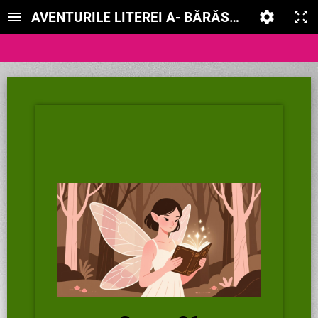
AVENTURILE LITEREI A- BǍRǍSCU CRISTINA