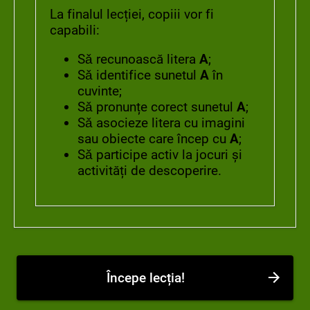
La finalul lecției, copiii vor fi
capabili:
Sǎ recunoască litera
A
;
Sǎ identifice sunetul
A
în
cuvinte;
Sǎ pronunțe corect sunetul
A
;
Sǎ asocieze litera cu imagini
sau obiecte care încep cu
A
;
Sǎ participe activ la jocuri și
activități de descoperire.
Începe lecția!