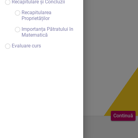
Recapitulare și Concluzii
Recapitularea
Proprietăților
Importanța Pătratului în
Matematică
Evaluare curs
Continuă
Bine ai venit.