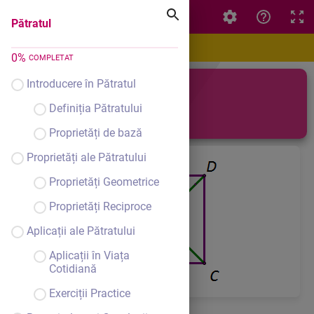
Pătratul
Pătratul
0
%
COMPLETAT
Introducere în Pătratul
Pătratul
Definiția Pătratului
Proprietăți de bază
Proprietăți ale Pătratului
Proprietăți Geometrice
Proprietăți Reciproce
Aplicații ale Pătratului
Aplicații în Viața
Cotidiană
Exerciții Practice