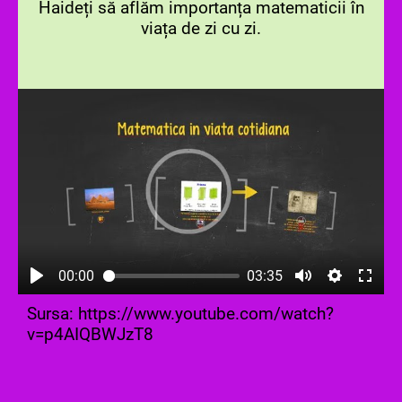
Haideți să aflăm importanța matematicii în
viața de zi cu zi.
00:00
03:35
Sursa: https://www.youtube.com/watch?
v=p4AIQBWJzT8