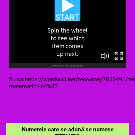
Sursa:https://wordwall.net/resource/7852491/te
matematic%c4%83
Numerele care se adună se numesc