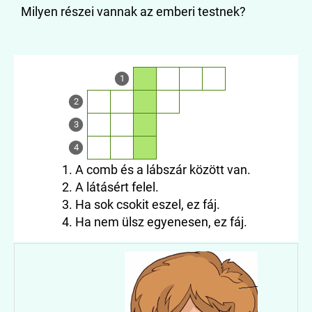
Milyen részei vannak az emberi testnek?
1
2
3
4
1. A comb és a lábszár között van.
2. A látásért felel.
3. Ha sok csokit eszel, ez fáj.
4. Ha nem ülsz egyenesen, ez fáj.