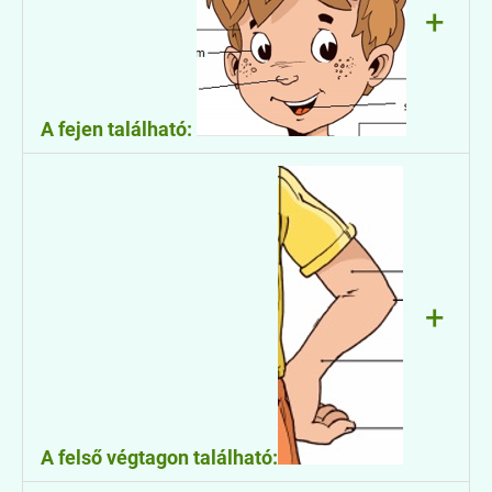
+
A fejen található:
tarkó
halánték
homlok
arc
áll
szem
+
orr
fül
száj
A felső végtagon található: