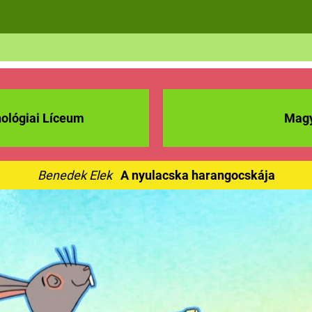
ológiai Líceum
Magy
Benedek Elek
A nyulacska harangocskája