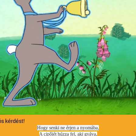
ós kérdést!
Hogy senki ne érjen a nyomába,
A cipőjét húzza fel, aki gyáva,