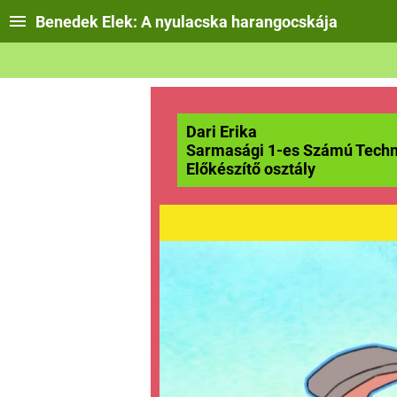
Benedek Elek: A nyulacska harangocskája
Dari Erika
Sarmasági 1-es Számú Techn
Előkészítő osztály