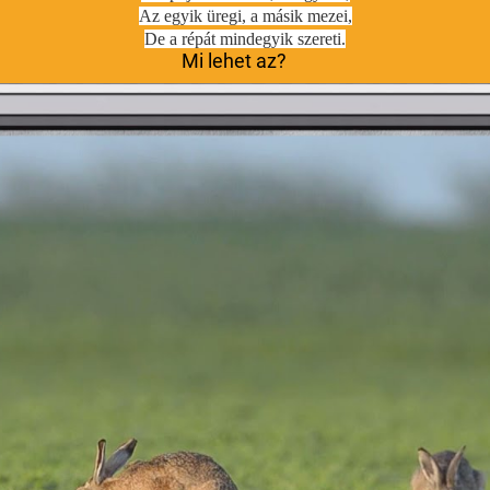
Az egyik üregi, a másik mezei,
De a répát mindegyik szereti.
Mi lehet az?