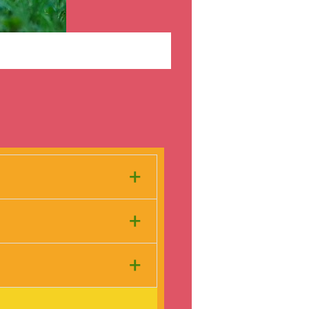
fejsze
+
+
+