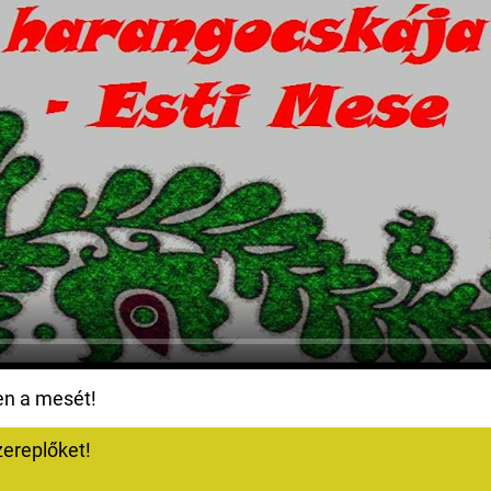
en a mesét!
ereplőket!