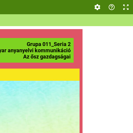
Grupa 011_Seria 2
ar anyanyelvi kommunikáció
Az ősz gazdagságai