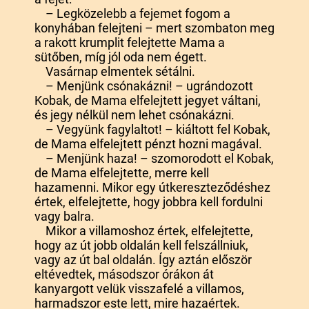
– Legközelebb a fejemet fogom a
konyhában felejteni – mert szombaton meg
a rakott krumplit felejtette Mama a
sütőben, míg jól oda nem égett.
Vasárnap elmentek sétálni.
– Menjünk csónakázni! – ugrándozott
Kobak, de Mama elfelejtett jegyet váltani,
és jegy nélkül nem lehet csónakázni.
– Vegyünk fagylaltot! – kiáltott fel Kobak,
de Mama elfelejtett pénzt hozni magával.
– Menjünk haza! – szomorodott el Kobak,
de Mama elfelejtette, merre kell
hazamenni. Mikor egy útkereszteződéshez
értek, elfelejtette, hogy jobbra kell fordulni
vagy balra.
Mikor a villamoshoz értek, elfelejtette,
hogy az út jobb oldalán kell felszállniuk,
vagy az út bal oldalán. Így aztán először
eltévedtek, másodszor órákon át
kanyargott velük visszafelé a villamos,
harmadszor este lett, mire hazaértek.