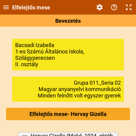
Elfelejtős mese
Bevezetés
Bacsadi Izabella
1-es Számú Általános Iskola,
Szilágyperecsen
II. osztály
Grupa 011_Seria 02
Magyar anyanyelvi kommunikáció
Minden felnőtt volt egyszer gyerek
Elfelejtős mese- Hervay Gizella
Hervay Gizella (Makó, 1934. október 14. – Budapest, 1982. július 2.)