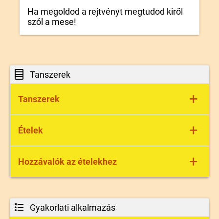
Ha megoldod a rejtvényt megtudod kiről
szól a mese!
Tanszerek
+
Tanszerek
- ceruza
+
Ételek
- radír
- vonalzó
- számtanfüzet
- leves
+
Hozzávalók az ételekhez
- nyelvtankönyv
- paprikás
- palacsinta
- töltött káposzta
- só
- vajas kenyér
- paprika
Gyakorlati alkalmazás
- lekvár
- hús