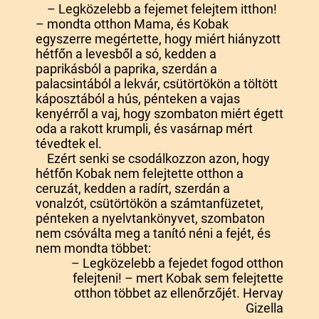
– Legközelebb a fejemet felejtem itthon!
– mondta otthon Mama, és Kobak
egyszerre megértette, hogy miért hiányzott
hétfőn a levesből a só, kedden a
paprikásból a paprika, szerdán a
palacsintából a lekvár, csütörtökön a töltött
káposztából a hús, pénteken a vajas
kenyérről a vaj, hogy szombaton miért égett
oda a rakott krumpli, és vasárnap mért
tévedtek el.
Ezért senki se csodálkozzon azon, hogy
hétfőn Kobak nem felejtette otthon a
ceruzát, kedden a radírt, szerdán a
vonalzót, csütörtökön a számtanfüzetet,
pénteken a nyelvtankönyvet, szombaton
nem csóválta meg a tanító néni a fejét, és
nem mondta többet:
– Legközelebb a fejedet fogod otthon
felejteni! – mert Kobak sem felejtette
otthon többet az ellenőrzőjét. Hervay
Gizella