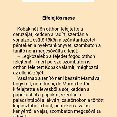
Elfelejtős mese
Kobak hétfőn otthon felejtette a
ceruzáját, kedden a radírt, szerdán a
vonalzót, csütörtökön a számtanfüzetet,
pénteken a nyelvtankönyvet, szombaton a
tanító néni megcsóválta a fejét:
– Legközelebb a fejedet fogod otthon
felejteni! – mert persze szombaton is
otthon felejtett Kobak valamit, méghozzá
az ellenőrzőjét.
Vasárnap a tanító néni beszélt Mamával,
hogy mit, nem tudni, de Mama hétfőn
kifelejtette a levesből a sót, kedden a
paprikásból a paprikát, szerdán a
palacsintából a lekvárt, csütörtökön a töltött
káposztából a húst, pénteken a vajas
kenyérről a vajat, szombaton megcsóválta
a fejét: