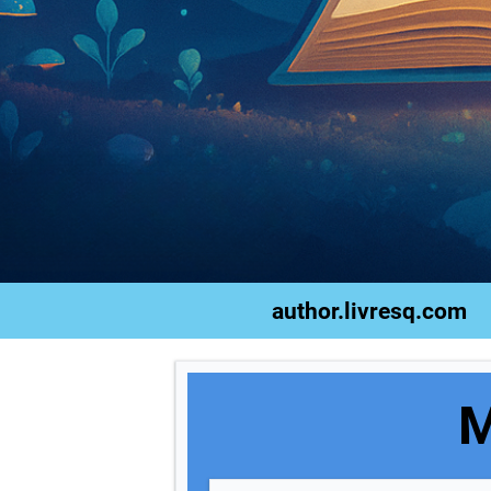
author.livresq.com
M