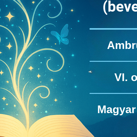
(bev
Ambr
VI. 
Magyar