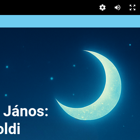
 János:
oldi