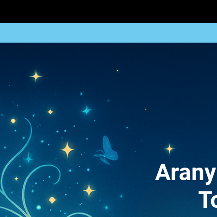
Arany
T