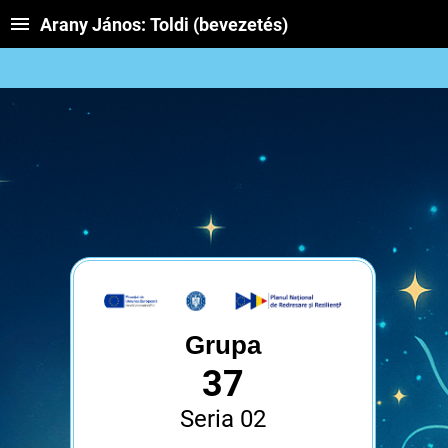
Arany János: Toldi (bevezetés)
Grupa
37
Seria 02