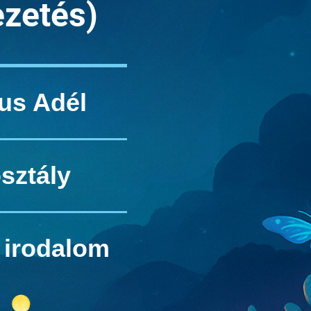
ezetés)
us Adél
osztály
 irodalom