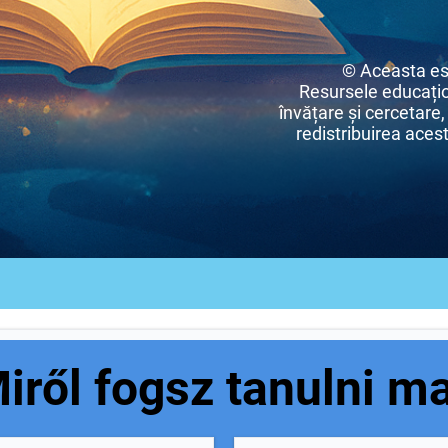
© Aceasta es
Resursele educațio
învățare și cercetare,
redistribuirea acest
iről fogsz tanulni m