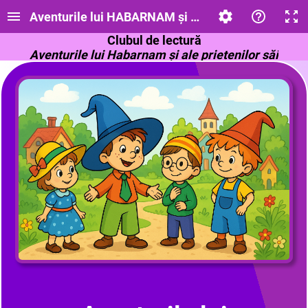
Aventurile lui HABARNAM și ale prietenilor săi
Clubul de lectură
Aventurile lui Habarnam și ale prietenilor săi
Nikolai Nosov