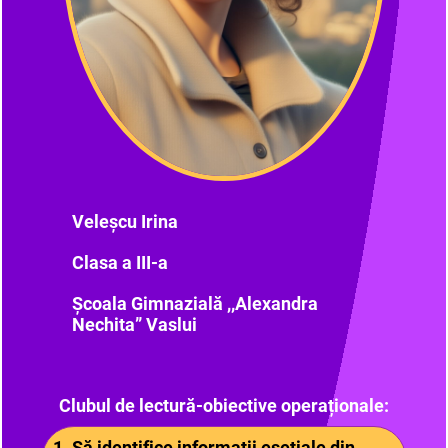
Veleșcu Irina
Clasa a III-a
Școala Gimnazială ,,Alexandra
Nechita” Vaslui
Clubul de lectură-obiective operaționale:
1. Să identifice informații esețiale din