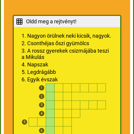
Oldd meg a rejtvényt!
1. Nagyon örülnek neki kicsik, nagyok.
2. Csonthéjas őszi gyümölcs
3. A rossz gyerekek csizmájába teszi
a Mikulás
4. Napszak
5. Legdrágább
6. Egyik évszak
1
2
3
4
5
6