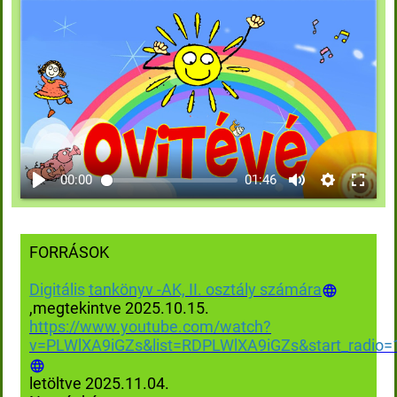
00:00
01:46
FORRÁSOK
D
igitális
tankönyv -AK, II. osztály számára
,megtekintve 2025.10.15.
https://www.youtube.com/watch?
v=PLWlXA9iGZs&list=RDPLWlXA9iGZs&start_radio=
letöltve 2025.11.04.