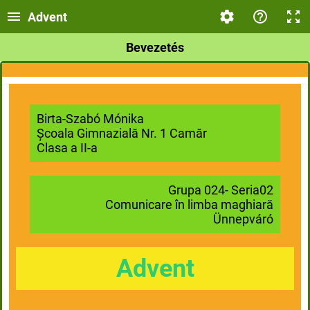
Advent
Bevezetés
Birta-Szabó Mónika
Școala Gimnazială Nr. 1 Camăr
Clasa a II-a
Grupa 024- Seria02
Comunicare în limba maghiară
Ünnepváró
Advent