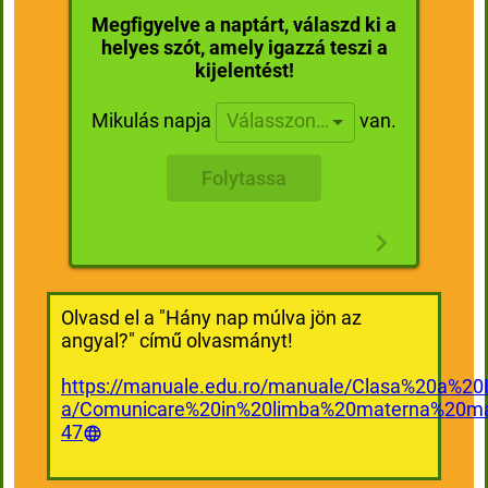
Megfigyelve a naptárt, válaszd ki a
helyes szót, amely igazzá teszi a
kijelentést!
Mikulás napja
van.
Válasszon…
Folytassa
Olvasd el a "Hány nap múlva jön az
angyal?" című olvasmányt!
https://manuale.edu.ro/manuale/Clasa%20a%20I
a/Comunicare%20in%20limba%20materna%20m
47