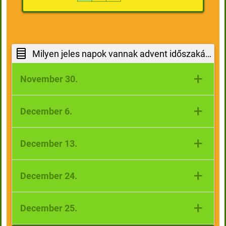
Milyen jeles napok vannak advent időszakában?
+
November 30.
András nap
+
December 6.
Mikulás napja, Miklós nap
+
December 13.
Luca napja
+
December 24.
Szenteste
+
December 25.