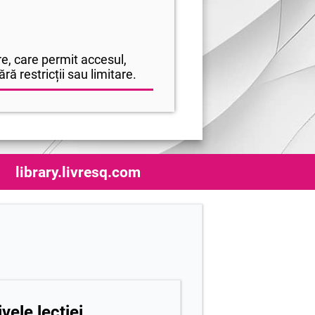
e, care permit accesul,
ră restricții sau limitare.
library.livresq.com
vele lecției