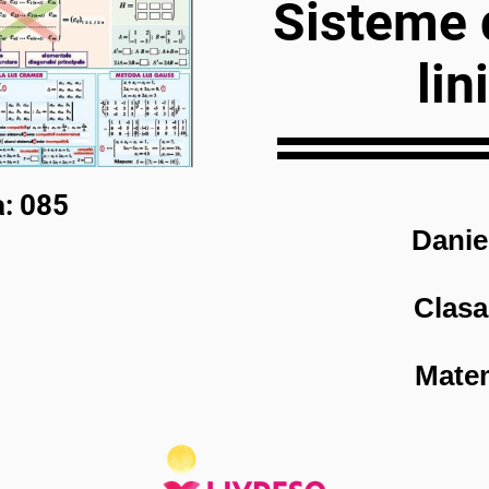
Sisteme 
lin
: 085
Danie
Clasa
Mate