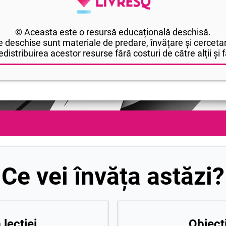
© Aceasta este o resursă educațională deschisă.
 deschise sunt materiale de predare, învățare și cercetar
edistribuirea acestor resurse fără costuri de către alții și fă
Ce vei învăța astăzi?
lecției
Obiecti