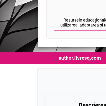
Resursele educaționale
utilizarea, adaptarea și r
author.livresq.com
Descrierea 