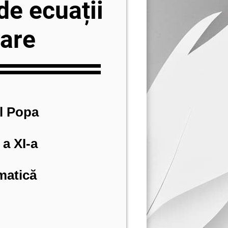
de ecuații
iare
l Popa
 a XI-a
matică